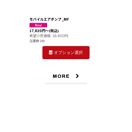
モバイルエアポンプ _MF
17,820
円
～
(税込)
希望小売価格
:
19,800
円
在庫数 2台
オプション選択
MORE