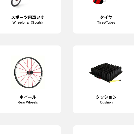
スポーツ用
車いす
タイヤ
Wheelchair
(Sports)
Tires/Tubes
ホイール
クッション
Rear Wheels
Cushion