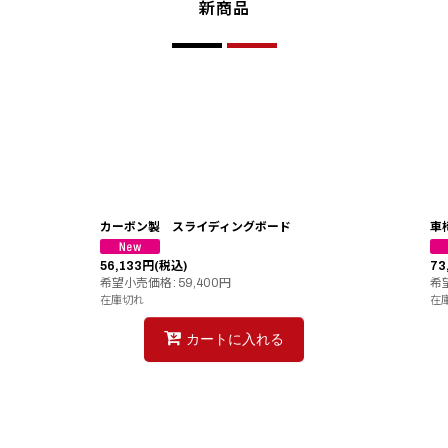
新商品
カーボン製 スライディングボード
車
56,133
円
(税込)
73
希望小売価格
:
59,400
円
希
在庫切れ
在
カートに入れる