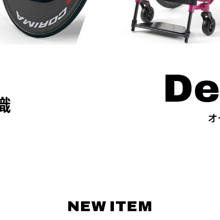
De
識
オ