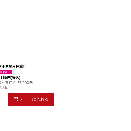
椅子家庭用体重計
,150
円
(税込)
望小売価格
:
77,000
円
庫切れ
カートに入れる