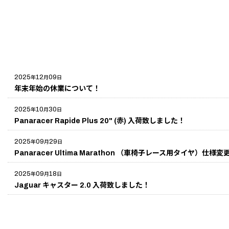
2025
12
09
年
月
日
年末年始の休業について！
2025
10
30
年
月
日
Panaracer Rapide Plus 20" (赤) 入荷致しました！
2025
09
29
年
月
日
Panaracer Ultima Marathon （車椅子レース用タイヤ）仕様
2025
09
18
年
月
日
Jaguar キャスター 2.0 入荷致しました！