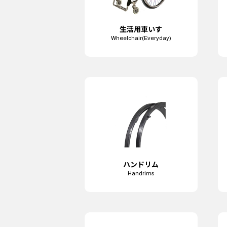
生活用
車いす
Wheelchair
(Everyday)
ハンドリム
Handrims