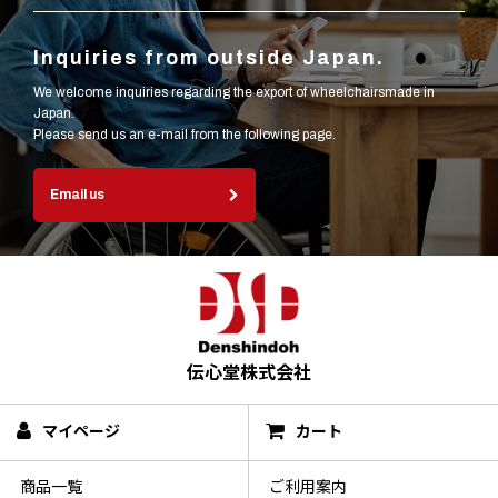
Inquiries from outside Japan.
We welcome inquiries regarding the export of wheelchairsmade in
Japan.
Please send us an e-mail from the following page.
Email us
伝心堂株式会社
マイページ
カート
商品一覧
ご利用案内