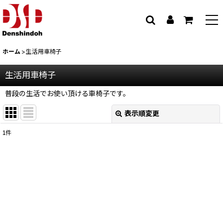
ホーム
>
生活用車椅子
生活用車椅子
普段の生活でお使い頂ける車椅子です。
表示順変更
閉じる
1
件
サブカテゴリ
:
表示数
:
並び順
: