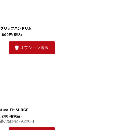
-グリップハンドリム
9,600
円
(税込)
オプション選択
tural Fit SURGE
,240
円
(税込)
望小売価格
:
79,200
円