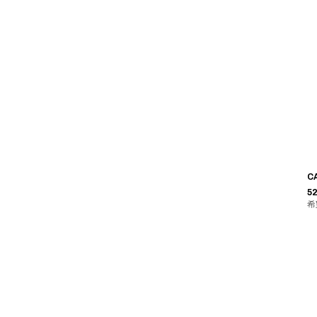
C
52
希