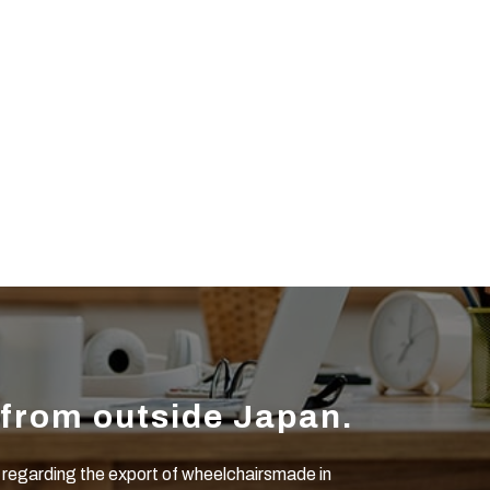
 from outside Japan.
 regarding the export of wheelchairsmade in