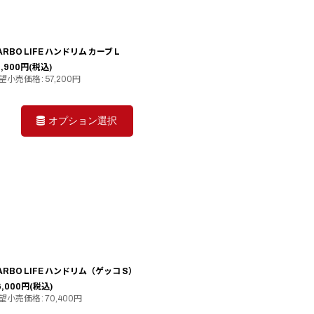
ARBO LIFE ハンドリム カーブ L
,900
円
(税込)
望小売価格
:
57,200
円
オプション選択
ARBO LIFE ハンドリム（ゲッコ S）
6,000
円
(税込)
望小売価格
:
70,400
円