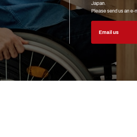
Japan.
Please send us an e-m
Email us