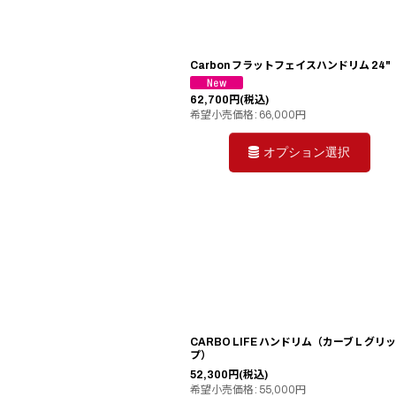
Carbon フラットフェイスハンドリム 24"
62,700
円
(税込)
希望小売価格
:
66,000
円
オプション選択
CARBO LIFE ハンドリム（カーブ L グリッ
プ）
52,300
円
(税込)
希望小売価格
:
55,000
円