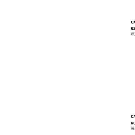
C
53
希
C
6
希