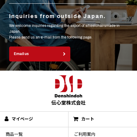
Inquiries from outside Japan.
We welcome inquiries regarding the export of wheelchairsmade in
Japan.
Please send us an e-mail from the following page.
Email us
伝心堂株式会社
マイページ
カート
商品一覧
ご利用案内